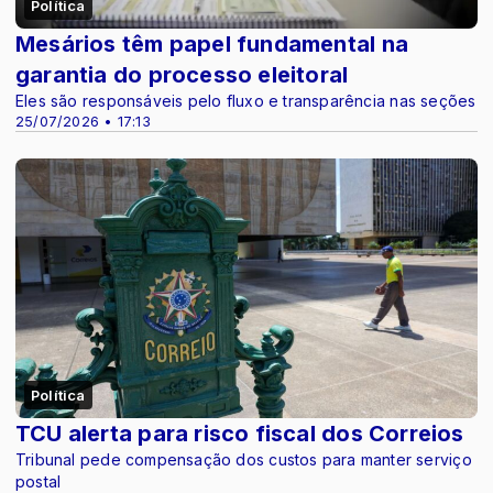
Política
Mesários têm papel fundamental na
garantia do processo eleitoral
Eles são responsáveis pelo fluxo e transparência nas seções
25/07/2026 • 17:13
Política
TCU alerta para risco fiscal dos Correios
Tribunal pede compensação dos custos para manter serviço
postal