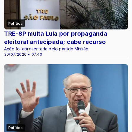
Política
TRE-SP multa Lula por propaganda
eleitoral antecipada; cabe recurso
Ação foi apresentada pelo partido Missão
30/07/2026 • 07:40
Política