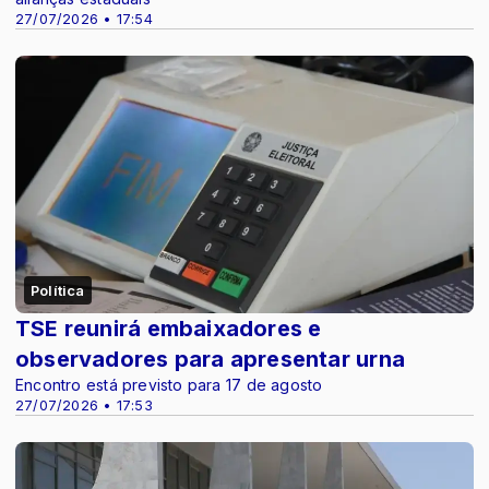
27/07/2026 • 17:54
Política
TSE reunirá embaixadores e
observadores para apresentar urna
Encontro está previsto para 17 de agosto
27/07/2026 • 17:53