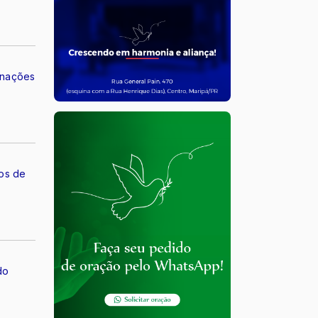
rnações
os de
do