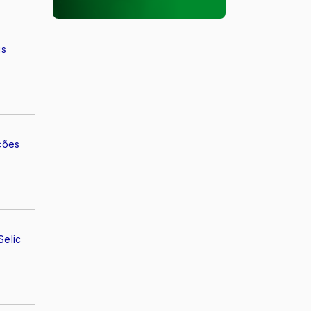
is
ções
Selic