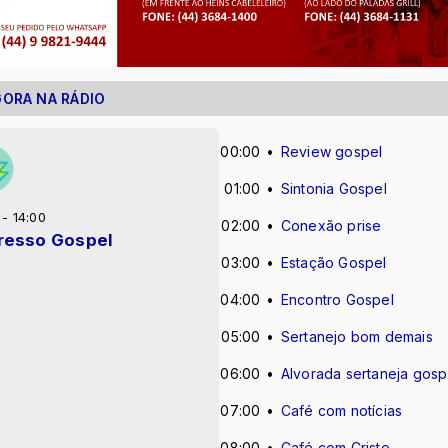
GORA NA RÁDIO
00:00
Review gospel
01:00
Sintonia Gospel
 - 14:00
02:00
Conexão prise
resso Gospel
03:00
Estação Gospel
04:00
Encontro Gospel
05:00
Sertanejo bom demais
06:00
Alvorada sertaneja gosp
07:00
Café com notícias
08:00
Café com Cristo