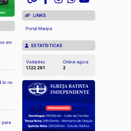
LINKS
Portal Maripá
tos em
ESTATÍSTICAS
Visitantes
Online agora
1.122.261
2
4 bi no
e para