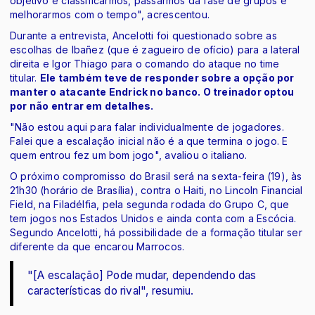
objetivo é classificarmos, passarmos da fase de grupos e
melhorarmos com o tempo", acrescentou.
Durante a entrevista, Ancelotti foi questionado sobre as
escolhas de Ibañez (que é zagueiro de ofício) para a lateral
direita e Igor Thiago para o comando do ataque no time
titular.
Ele também teve de responder sobre a opção por
manter o atacante Endrick no banco. O treinador optou
por não entrar em detalhes.
"Não estou aqui para falar individualmente de jogadores.
Falei que a escalação inicial não é a que termina o jogo. E
quem entrou fez um bom jogo", avaliou o italiano.
O próximo compromisso do Brasil será na sexta-feira (19), às
21h30 (horário de Brasília), contra o Haiti, no Lincoln Financial
Field, na Filadélfia, pela segunda rodada do Grupo C, que
tem jogos nos Estados Unidos e ainda conta com a Escócia.
Segundo Ancelotti, há possibilidade de a formação titular ser
diferente da que encarou Marrocos.
"[A escalação] Pode mudar, dependendo das
características do rival", resumiu.