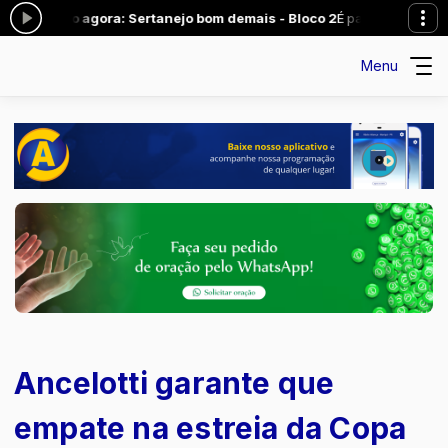
cando agora: Sertanejo bom demais - Bloco 2
É para adorar com Locu
Menu
Ancelotti garante que
empate na estreia da Copa