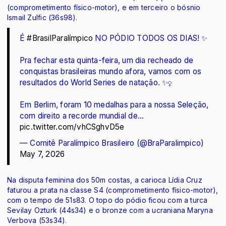
(comprometimento físico-motor), e em terceiro o bósnio
Ismail Zulfic (36s98).
É
#BrasilParalímpico
NO PÓDIO TODOS OS DIAS! ✨
Pra fechar esta quinta-feira, um dia recheado de
conquistas brasileiras mundo afora, vamos com os
resultados do World Series de natação. ✨‍♀️
Em Berlim, foram 10 medalhas para a nossa Seleção,
com direito a recorde mundial de…
pic.twitter.com/vhCSghvD5e
— Comitê Paralímpico Brasileiro (@BraParalimpico)
May 7, 2026
Na disputa feminina dos 50m costas, a carioca Lídia Cruz
faturou a prata na classe S4 (comprometimento físico-motor),
com o tempo de 51s83. O topo do pódio ficou com a turca
Sevilay Ozturk (44s34) e o bronze com a ucraniana Maryna
Verbova (53s34).