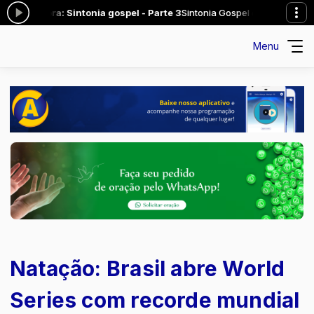
 agora: Sintonia gospel - Parte 3
Sintonia Gospel das 01:00 às 02:00 
Menu
Natação: Brasil abre World
Series com recorde mundial