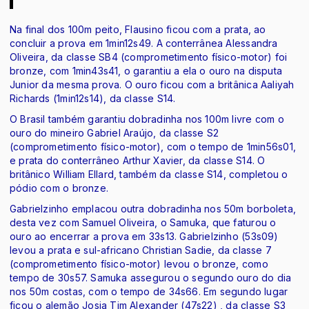
Na final dos 100m peito, Flausino ficou com a prata, ao
concluir a prova em 1min12s49. A conterrânea Alessandra
Oliveira, da classe SB4 (comprometimento físico-motor) foi
bronze, com 1min43s41, o garantiu a ela o ouro na disputa
Junior da mesma prova. O ouro ficou com a britânica Aaliyah
Richards (1min12s14), da classe S14.
O Brasil também garantiu dobradinha nos 100m livre com o
ouro do mineiro Gabriel Araújo, da classe S2
(comprometimento físico-motor), com o tempo de 1min56s01,
e prata do conterrâneo Arthur Xavier, da classe S14. O
britânico William Ellard, também da classe S14, completou o
pódio com o bronze.
Gabrielzinho emplacou outra dobradinha nos 50m borboleta,
desta vez com Samuel Oliveira, o Samuka, que faturou o
ouro ao encerrar a prova em 33s13. Gabrielzinho (53s09)
levou a prata e sul-africano Christian Sadie, da classe 7
(comprometimento físico-motor) levou o bronze, como
tempo de 30s57. Samuka assegurou o segundo ouro do dia
nos 50m costas, com o tempo de 34s66. Em segundo lugar
ficou o alemão Josia Tim Alexander (47s22) , da classe S3