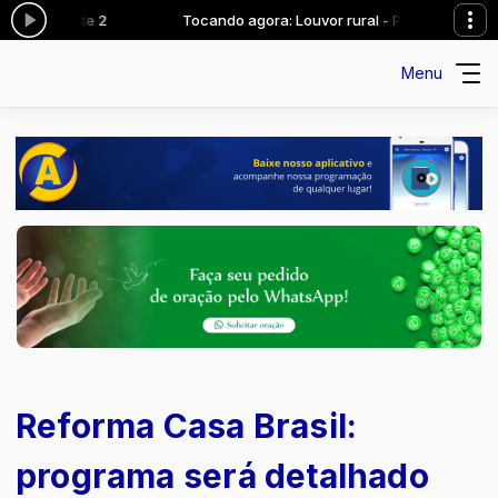
al - Parte 2
Tocando agora: Louvor rural - Parte 2
Menu
Reforma Casa Brasil:
programa será detalhado