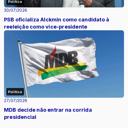
Política
30/07/2026
PSB oficializa Alckmin como candidato à
reeleição como vice-presidente
Política
27/07/2026
MDB decide não entrar na corrida
presidencial