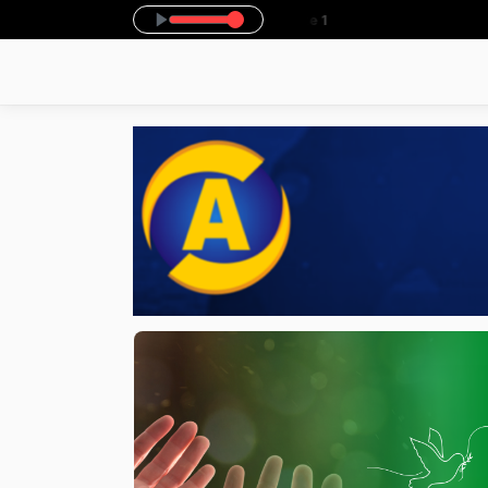
00 -
Tocando agora: Gospel night - Parte 1