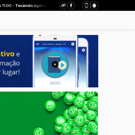
00 -
Tocando agora: Estação louvor - Parte 1