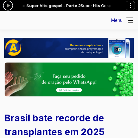
gora: Super hits gospel - Parte 2
Super Hits Gospel das 16:00 às 17:00
Menu
Brasil bate recorde de
transplantes em 2025