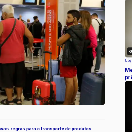
G
05
Me
pr
 novas regras para o transporte de produtos