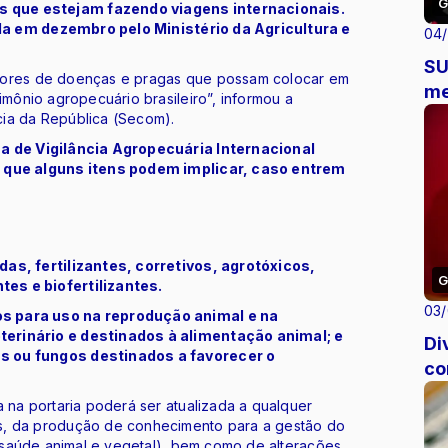
G
 que estejam fazendo viagens internacionais.
a em dezembro pelo Ministério da Agricultura e
04
SU
adores de doenças e pragas que possam colocar em
me
imônio agropecuário brasileiro”, informou a
cia da República (Secom).
ma de Vigilância Agropecuária Internacional
s que alguns itens podem implicar, caso entrem
das, fertilizantes, corretivos, agrotóxicos,
G
es e biofertilizantes.
03
s para uso na reprodução animal e na
terinário e destinados à alimentação animal; e
Di
s ou fungos destinados a favorecer o
co
a na portaria poderá ser atualizada a qualquer
s, da produção de conhecimento para a gestão do
da saúde animal e vegetal), bem como de alterações