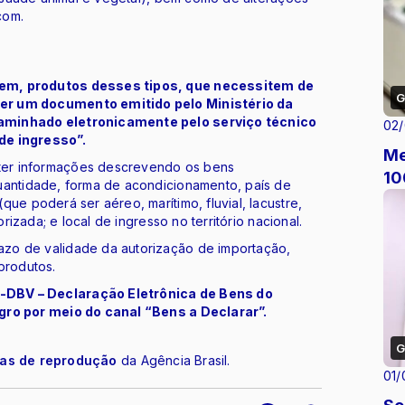
com.
gem, produtos desses tipos, que necessitem de
G
er um documento emitido pelo Ministério da
caminhado eletronicamente pelo serviço técnico
02
de ingresso”.
Me
ter informações descrevendo os bens
10
uantidade, forma de acondicionamento, país de
ue poderá ser aéreo, marítimo, fluvial, lacustre,
orizada; e local de ingresso no território nacional.
zo de validade da autorização de importação,
produtos.
-DBV – Declaração Eletrônica de Bens do
agro por meio do canal “Bens a Declarar”.
G
cas de reprodução
da Agência Brasil.
01/