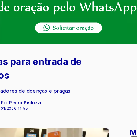
ras para entrada de
os
sadores de doenças e pragas
- Por
Pedro Peduzzi
/01/2026 14:55
M