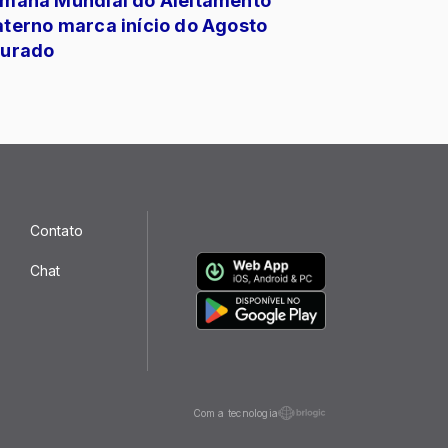
mana Mundial do Aleitamento
terno marca início do Agosto
urado
Contato
Chat
Com a tecnologia