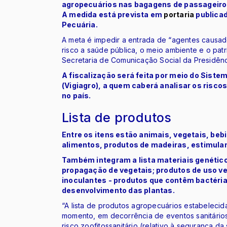
agropecuários nas bagagens de passageiros
A medida está prevista em
portaria
publicad
Pecuária.
A meta é impedir a entrada de “agentes caus
risco a saúde pública, o meio ambiente e o patr
Secretaria de Comunicação Social da Presidên
A fiscalização será feita por meio do Siste
(Vigiagro), a quem caberá analisar os risco
no país.
Lista de produtos
Entre os itens estão animais, vegetais, bebi
alimentos, produtos de madeiras, estimulant
Também integram a lista materiais genético
propagação de vegetais; produtos de uso ve
inoculantes - produtos que contêm bactéria
desenvolvimento das plantas.
“A lista de produtos agropecuários estabelecid
momento, em decorrência de eventos sanitário
risco zoofitossanitário (relativo à segurança 