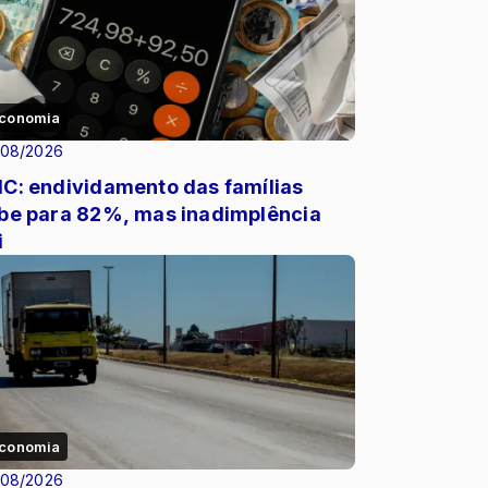
conomia
/08/2026
C: endividamento das famílias
be para 82%, mas inadimplência
i
conomia
/08/2026