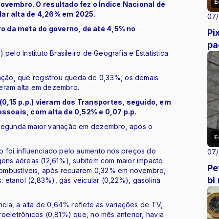
E
vembro. O resultado fez o Índice Nacional de
ar alta de 4,26% em 2025.
07
ro da meta do governo, de até 4,5% no
Pi
pa
pelo Instituto Brasileiro de Geografia e Estatística
ção, que registrou queda de 0,33%, os demais
veram alta em dezembro.
(0,15 p.p.) vieram dos Transportes, seguido, em
ssoais, com alta de 0,52% e 0,07 p.p.
 segunda maior variação em dezembro, após o
E
o foi influenciado pelo aumento nos preços do
07
agens aéreas (12,61%), subitem com maior impacto
Pe
s combustíveis, após recuarem 0,32% em novembro,
bi
 etanol (2,83%), gás veicular (0,22%), gasolina
ncia, a alta de 0,64% reflete as variações de TV,
roeletrônicos (0,81%) que, no mês anterior, havia