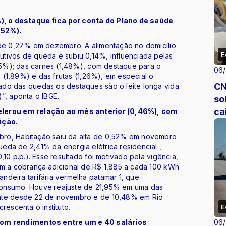
, o destaque fica por conta do Plano de saúde
,52%).
 de 0,27% em dezembro. A alimentação no domicílio
E
tivos de queda e subiu 0,14%, influenciada pelas
,65%); das carnes (1,48%), com destaque para o
06
a (1,89%) e das frutas (1,26%), em especial o
CN
do das quedas os destaques são o leite longa vida
”, aponta o IBGE.
so
ca
elerou em relação ao mês anterior (0,46%), com
ição.
bro, Habitação saiu da alta de 0,52% em novembro
eda de 2,41% da energia elétrica residencial ,
10 p.p.). Esse resultado foi motivado pela vigência,
om a cobrança adicional de R$ 1,885 a cada 100 kWh
deira tarifária vermelha patamar 1, que
consumo. Houve reajuste de 21,95% em uma das
ente desde 22 de novembro e de 10,48% em Rio
rescenta o instituto.
E
 com rendimentos entre um e 40 salários
06