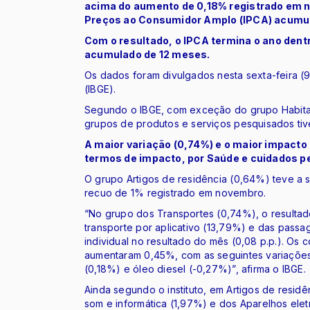
acima do aumento de 0,18% registrado em no
Preços ao Consumidor Amplo (IPCA) acumul
Com o resultado, o IPCA termina o ano dent
acumulado de 12 meses.
Os dados foram divulgados nesta sexta-feira (9) 
(IBGE).
Segundo o IBGE, com exceção do grupo Habita
grupos de produtos e serviços pesquisados ti
A maior variação (0,74%) e o maior impacto 
termos de impacto, por Saúde e cuidados pe
O grupo Artigos de residência (0,64%) teve a
recuo de 1% registrado em novembro.
“No grupo dos Transportes (0,74%), o resultad
transporte por aplicativo (13,79%) e das pass
individual no resultado do mês (0,08 p.p.). O
aumentaram 0,45%, com as seguintes variações:
(0,18%) e óleo diesel (-0,27%)”, afirma o IBGE.
Ainda segundo o instituto, em Artigos de residê
som e informática (1,97%) e dos Aparelhos elet