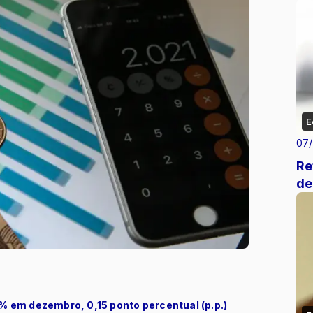
E
07
Re
de
3% em dezembro, 0,15 ponto percentual (p.p.)