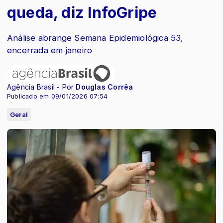
queda, diz InfoGripe
Análise abrange Semana Epidemiológica 53,
encerrada em janeiro
Agência Brasil - Por
Douglas Corrêa
Publicado em 09/01/2026 07:54
Geral