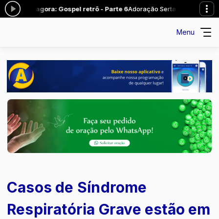
ando agora: Gospel retrô - Parte 6
Adoração Sertaneja das 08:00 às 
Menu
Casos de Síndrome
Respiratória Grave estão em